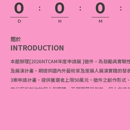
0
0
0
：
：
：
D
H
M
關於
INTRODUCTION
本館辦理[2026NTCAM年度申請展 ]徵件，為鼓勵具
及展演計畫，期提供國內外藝術家及策展人展演實踐的發
3案申請計畫，提供獲選者上限50萬元。徵件之創作形式
當代藝術創作的個人與團體，不限國籍與年齡。個人申請
留證明；團體申請者則需至少半數以上成員具有中華民國
申請案為限，非屬各級機關學校、社團聯展或畢(結)業
2025年7月14日起至10月15日止開放線上徵件報名，1
方網站(www.ntcart.museum)同步公布評審結果。