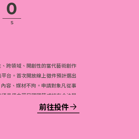
0
S
實驗性、跨領域、開創性的當代藝術創作
表平台。首次開放線上徵件預計選出
、內容、媒材不拘。申請對象凡從事
者須具備中華民國國籍或持有合法居
前往投件
國籍。申請者於同一年度以提送一件
成果發表展，皆可投件申請。預計於
1月30日前於本網站及新北市美術館官